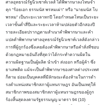
ศาลอุทธรณ์รัฐนิวเซาท์เวลส์ ได้พิพากษาลงโทษจํา
คุก “ร้อยเอก ธรรมนัส พรหมเผ่า” หรือ “นายมนัส โบ
พรหม” เป็นระยะเวลาหกปี โดยกําหนดโทษเป็นระยะ
เวลาขั้นต่ำสี่ปีและระยะเวลาห้ามปล่อยตัวอีกสองปี
รายละเอียดปรากฏตามสําเนาคําพิพากษาและคํา
แปลคําพิพากษาศาลอุทธรณ์รัฐนิวเซาท์เวลส์ดังกล่าว
การที่ผู้ถูกร้องซึ่งเคยต้องคําพิพากษาหรือคําสั่งที่ชอบ
ด้วยกฎหมายอันถึงที่สุดว่าได้กระทําความผิดใน
ความผิดฐานเป็นผู้ผลิต นําเข้า ส่งออก หรือผู้ค้า ซึ่ง
ยาเสพติด แม้จะเป็นคําพิพากษาของศาลต่างประเทศ
ก็ตาม ย่อมเป็นบุคคลที่มีลักษณะต้องห้ามในการดํา
รงตําแหน่งสมาชิกสภาผู้แทนราษฎร อันเป็นเหตุให้
สมาชิกภาพของสมาชิกสภาผู้แทนราษฎรของผู้ถูก
ร้องสิ้นสุดลงตามรัฐธรรมนูญ มาตรา 94 (10)