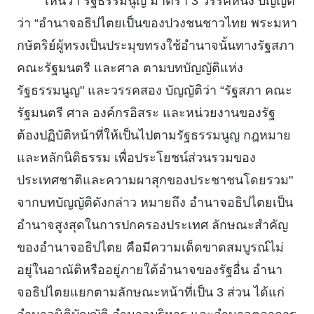
เห็นว่า รัฐธรรมนูญ มาตรา 3 วรรคหนึ่ง บัญญัติ
ว่า “อํานาจอธิปไตยเป็นของปวงชนชาวไทย พระมหา
กษัตริย์ผู้ทรงเป็นประมุขทรงใช้อํานาจนั้นทางรัฐสภา
คณะรัฐมนตรี และศาล ตามบทบัญญัติแห่ง
รัฐธรรมนูญ" และวรรคสอง บัญญัติว่า “รัฐสภา คณะ
รัฐมนตรี ศาล องค์กรอิสระ และหน่วยงานของรัฐ
ต้องปฏิบัติหน้าที่ให้เป็นไปตามรัฐธรรมนูญ กฎหมาย
และหลักนิติธรรม เพื่อประโยชน์ส่วนรวมของ
ประเทศชาติและความผาสุกของประชาชนโดยรวม"
จากบทบัญญัติดังกล่าว หมายถึง อํานาจอธิปไตยเป็น
อํานาจสูงสุดในการปกครองประเทศ ลักษณะสําคัญ
ของอํานาจอธิปไตย คือมีความเด็ดขาดสมบูรณ์ไม่
อยู่ในอาณัติหรืออยู่ภายใต้อํานาจของรัฐอื่น อํานา
จอธิปไตยแยกตามลักษณะหน้าที่เป็น 3 ส่วน ได้แก่